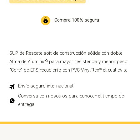
Compra 100% segura
SUP de Rescate soft de construcción sólida con doble
Alma de Aluminio® para mayor resistencia y menor peso;
“Core” de EPS recubierto con PVC VinylFlex® el cual evita
por completo el deslaminado. Cuenta con 6 asas seguras
Envío seguro internacional
“heavy duty” laterales; grip antideslizante de EVA; una
quilla central soft de 7” y un refuerzo de PVC en todo el
Conversa con nosotros para conocer el tiempo de
borde de la tabla. Ofrecemos la gama completa de
entrega
tamaños de SUPs desde 8’ hasta 14’. Colores: Amarillo y
Rojo; Logo impreso de la institución del cliente sin costo.