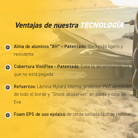
Ventajas de nuestra
TECNOLOGÍA
Alma de aluminio “XH” – Patentado:
Sled más ligero y
resistente
Cobertura VinilFlex - Patentada:
Evita la delaminación, ya
que no está pegada
Refuerzos:
Lámina Mylard interna, protector PVC alrededor
de todo el borde y “Shock aboserver” en punta y cola de
Eva
Foam EPS de uso epóxico
de celda sellada fácil de reciclar