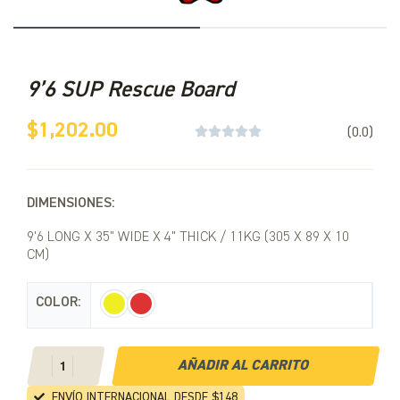
9’6 SUP Rescue Board
$
1,202.00





(0.0)
DIMENSIONES:
9'6 LONG X 35" WIDE X 4" THICK / 11KG (305 X 89 X 10
CM)
COLOR
AÑADIR AL CARRITO
ENVÍO INTERNACIONAL DESDE $148